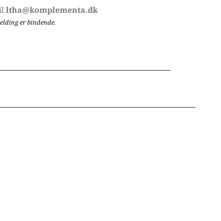
l 
ltha@komplementa.dk 
elding er bindende.