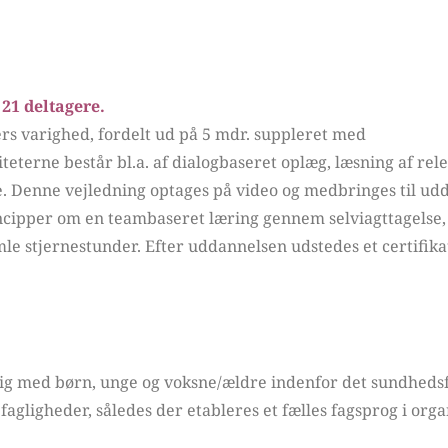
1 deltagere. 
rs varighed, fordelt ud på 5 mdr. suppleret med 
eterne består bl.a. af dialogbaseret oplæg, læsning af rele
 Denne vejledning optages på video og medbringes til ud
ncipper om en teambaseret læring gennem selviagttagelse, 
le stjernestunder. Efter uddannelsen udstedes et certifika
dig med børn, unge og voksne/ældre indenfor det sundhedsfa
 fagligheder, således der etableres et fælles fagsprog i org