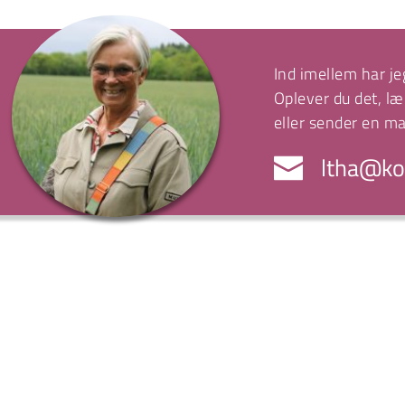
Ind imellem har je
Oplever du det, læ
eller sender en ma
ltha@ko